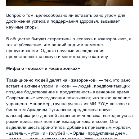
Вопрос о том, целесообразно ли вставать рано утром для
достижения успеха и поддержания здоровья, вызывает
научные споры.
В обществе бытуют стереотипы о «совах» и «жаворонках», а
также убеждение, что ранний подъем помогает
продуктивности. Однако научные исследования
предоставляют сложную и многогранную картину.
Мифы о «совах» и «жаворонках»
Традиционно людей делят на «жаворонков» — тех, кто рано
встает и активен утром, и «сов» — людей, предпочитающих
позднее бодрствование и продуктивность в вечернее время.
Современные исследования показывают, что такое деление
упрощено. Например, группа ученых из МИ РУДН во главе с
биологом Аркадием Путиловым предложила новую
классификацию дневной активности человека, выходящую за
рамки привычных понятий «жаворонков» и «сов». Они
выделили шесть хронотипов, добавив к привычным «орлов»,
«цапель», «уток» и «голубей». «Орлы» продуктивны днем,