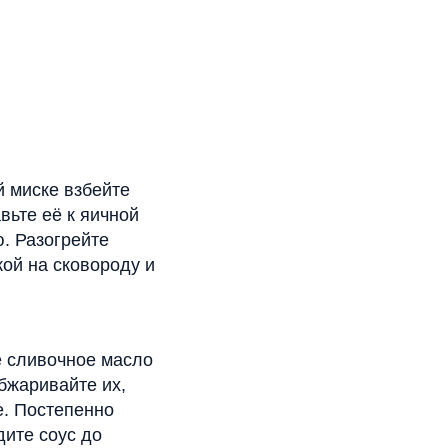
й миске взбейте
вьте её к яичной
. Разогрейте
ой на сковороду и
е сливочное масло
обжаривайте их,
е. Постепенно
дите соус до