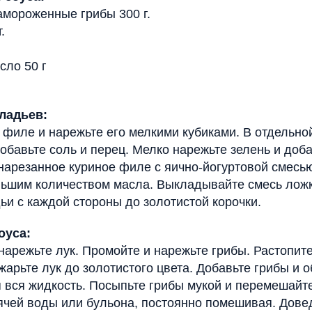
амороженные грибы 300 г.
.
сло 50 г
ладьев:
филе и нарежьте его мелкими кубиками. В отдельно
добавьте соль и перец. Мелко нарежьте зелень и доба
нарезанное куриное филе с яично-йогуртовой смесью
льшим количеством масла. Выкладывайте смесь ложк
и с каждой стороны до золотистой корочки.
оуса:
нарежьте лук. Промойте и нарежьте грибы. Растопит
жарьте лук до золотистого цвета. Добавьте грибы и 
я вся жидкость. Посыпьте грибы мукой и перемешайт
ячей воды или бульона, постоянно помешивая. Дове