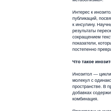
Интерес к инозито
публикаций, посв
к инсулину. Науч
результаты переск
сокращением текст
показатели, кото
постепенно превр
Что такое инози
Инозитол — цикли
молекул с одинак
пространстве. В п
добавках содержит
комбинация.