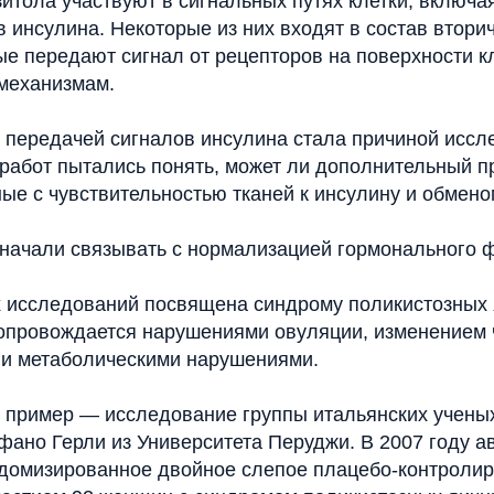
итола участвуют в сигнальных путях клетки, включа
 инсулина. Некоторые из них входят в состав втор
е передают сигнал от рецепторов на поверхности кл
механизмам.
с передачей сигналов инсулина стала причиной иссл
 работ пытались понять, может ли дополнительный п
ые с чувствительностью тканей к инсулину и обмено
начали связывать с нормализацией гормонального 
х исследований посвящена синдрому поликистозных 
сопровождается нарушениями овуляции, изменением 
у и метаболическими нарушениями.
 пример — исследование группы итальянских учены
фано Герли из Университета Перуджи. В 2007 году а
домизированное двойное слепое плацебо-контроли