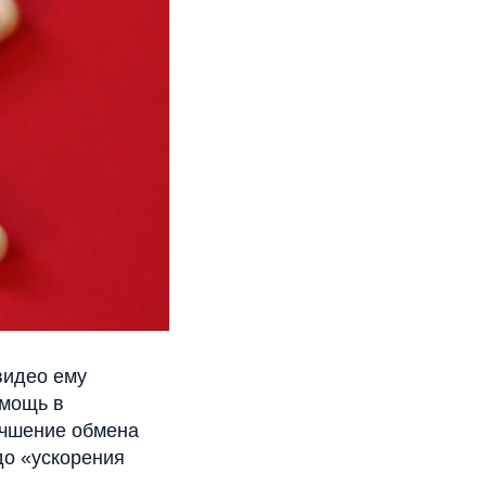
видео ему
омощь в
учшение обмена
до «ускорения