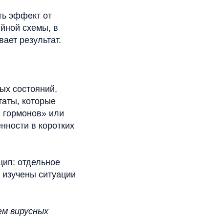
ть эффект от
йной схемы, в
ает результат.
ых состояний,
таты, которые
 гормонов» или
нности в коротких
цип: отдельное
 изучены ситуации
ем вирусных