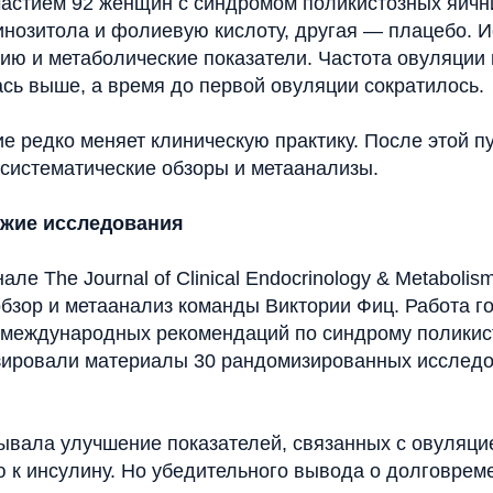
частием 92 женщин с синдромом поликистозных яичн
-инозитола и фолиевую кислоту, другая — плацебо. 
ию и метаболические показатели. Частота овуляции 
сь выше, а время до первой овуляции сократилось.
е редко меняет клиническую практику. После этой п
 систематические обзоры и метаанализы.
ежие исследования
але The Journal of Clinical Endocrinology & Metaboli
бзор и метаанализ команды Виктории Фиц. Работа го
 международных рекомендаций по синдрому поликис
ировали материалы 30 рандомизированных исследо
зывала улучшение показателей, связанных с овуляци
ю к инсулину. Но убедительного вывода о долговре