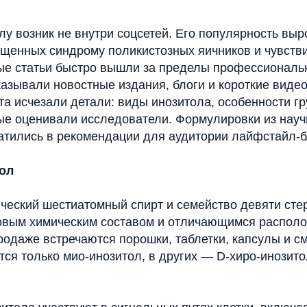
лу возник не внутри соцсетей. Его популярность вы
ященных синдрому поликистозных яичников и чувстви
ные статьи быстро вышли за пределы профессиональ
азывали новостные издания, блоги и короткие видео
а исчезали детали: виды инозитола, особенности гр
рые оценивали исследователи. Формулировки из науч
атились в рекомендации для аудитории лайфстайл-б
тол
ческий шестиатомный спирт и семейство девяти сте
овым химическим составом и отличающимся распол
родаже встречаются порошки, таблетки, капсулы и см
ся только мио-инозитол, в других — D-хиро-инозитол