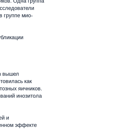
иков. Одна группа
Исследователи
в группе мио-
убликации
sm вышел
товилась как
тозных яичников.
ваний инозитола
ей и
менном эффекте