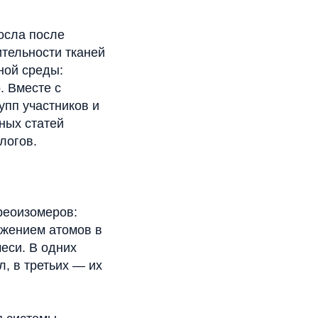
росла после
тельности тканей
ной среды:
. Вместе с
упп участников и
ных статей
логов.
реоизомеров:
ожением атомов в
еси. В одних
, в третьих — их