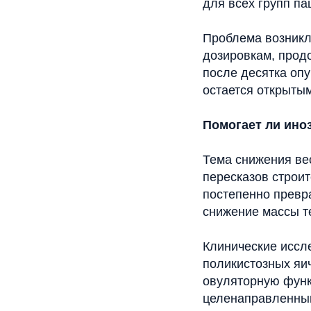
для всех групп па
Проблема возникл
дозировкам, прод
после десятка опу
остается открытым
Помогает ли ино
Тема снижения вес
пересказов строит
постепенно превра
снижение массы т
Клинические иссл
поликистозных яи
овуляторную функ
целенаправленны