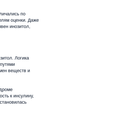
личались по
елям оценки. Даже
ивен инозитол,
зитол. Логика
 путями
бмен веществ и
ндроме
сть к инсулину,
 становилась