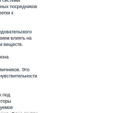
я системы
ичных посредников
етки к
едовательского
рием влиять на
м веществ.
фона
яичников. Это
чувствительности
х под
вторы
руемое