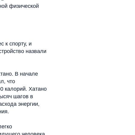
ной физической
 к спорту, и
стройство назвали
тано. В начале
л, что
00 калорий. Хатано
ысяч шагов в
асхода энергии,
ния.
легко
 идущего человека