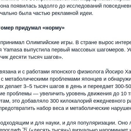
 она появилась задолго до исследований повседнев
ачально была частью рекламной идеи.
гомер придумал «норму»
 принимал Олимпийские игры. В стране вырос интерес
я Yamasa выпустила первый массовых шагомеров. У
чик десяти тысяч шагов».
вязана и с работами японского физиолога Йосиро Ха
л с метаболическими проблемами японцев и обнаружи
х делает 3–5 тысяч шагов в день и переедает 300-5
е проблемы — увеличить уровень движения до 10 т
етам, это добавляло 300 килокалорий ежедневного р
 предотвратить набор веса и метаболические наруше
подходящим и для науки, и для популяризации. Оно 
иероглиф 万 («десять тысяч») визуально напоминает