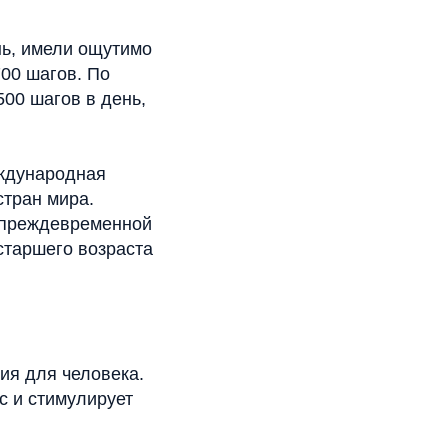
нь, имели ощутимо
700 шагов. По
00 шагов в день,
еждународная
стран мира.
к преждевременной
старшего возраста
ия для человека.
с и стимулирует