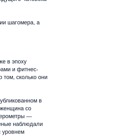
ии шагомера, а
е в эпоху
рами и фитнес-
 том, сколько они
публикованном в
1 женщина со
лерометры —
ченые наблюдали
с уровнем