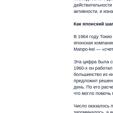
действительности
активности, и изн
Как японский ша
В 1964 году Токио
японская компани
Manpo-kei — «счет
Эта цифра была с
1960-х он работа
большинство из ни
предложил решени
день. По его расч
что могло помочь
Число оказалось 
запоминалось, а 