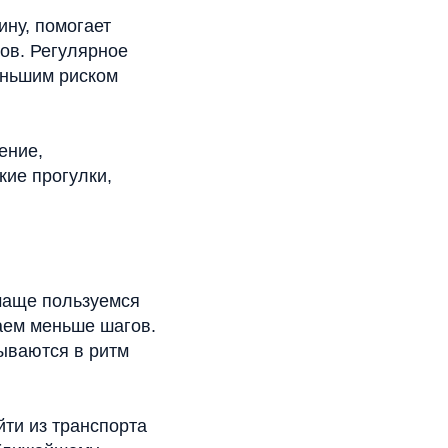
ину, помогает
ов. Регулярное
еньшим риском
ение,
кие прогулки,
чаще пользуемся
аем меньше шагов.
сываются в ритм
ти из транспорта