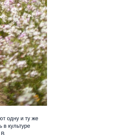
т одну и ту же
ь в культуре
 В