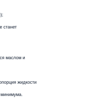
);
е станет
лся маслом и
ропорция жидкости
о минимума.