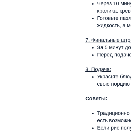
Через 10 мин
кролика, кре
Готовьте паэ
жидкость, а 
7. Финальные штр
За 5 минут д
Перед подаче
8. Подача:
Украсьте блю
свою порцию 
Советы:
Традиционно 
есть возможн
Если рис пол