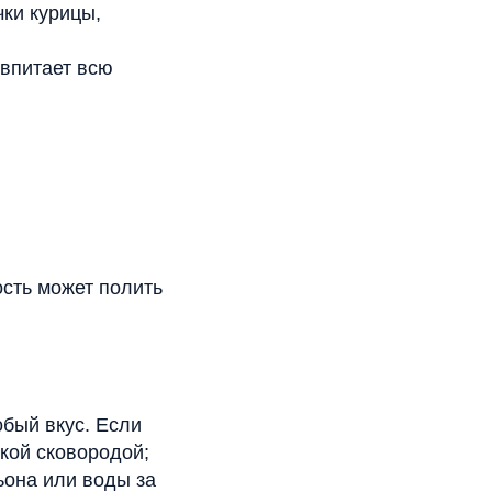
чки курицы,
 впитает всю
ость может полить
обый вкус. Если
окой сковородой;
ьона или воды за