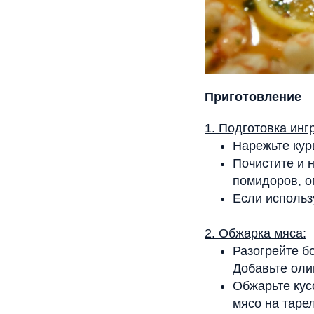
Приготовление
1. Подготовка инг
Нарежьте кур
Почистите и 
помидоров, оп
Если использу
2. Обжарка мяса:
Разогрейте б
Добавьте оли
Обжарьте кус
мясо на тарел