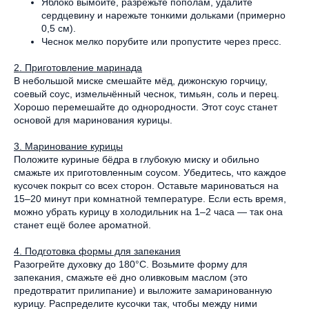
Яблоко вымойте, разрежьте пополам, удалите
сердцевину и нарежьте тонкими дольками (примерно
0,5 см).
Чеснок мелко порубите или пропустите через пресс.
2. Приготовление маринада
В небольшой миске смешайте мёд, дижонскую горчицу,
соевый соус, измельчённый чеснок, тимьян, соль и перец.
Хорошо перемешайте до однородности. Этот соус станет
основой для маринования курицы.
3. Маринование курицы
Положите куриные бёдра в глубокую миску и обильно
смажьте их приготовленным соусом. Убедитесь, что каждое
кусочек покрыт со всех сторон. Оставьте мариноваться на
15–20 минут при комнатной температуре. Если есть время,
можно убрать курицу в холодильник на 1–2 часа — так она
станет ещё более ароматной.
4. Подготовка формы для запекания
Разогрейте духовку до 180°C. Возьмите форму для
запекания, смажьте её дно оливковым маслом (это
предотвратит прилипание) и выложите замаринованную
курицу. Распределите кусочки так, чтобы между ними